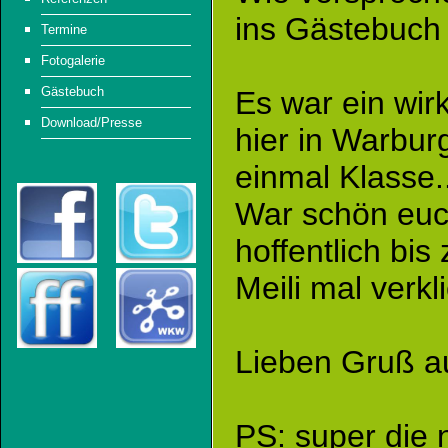
ins Gästebuc
Termine
Fotogalerie
Gästebuch
Es war ein wir
Download/Presse
hier in Warburg
einmal Klasse.
War schön euch
hoffentlich bi
Meili mal verk
Lieben Gruß a
PS: super die