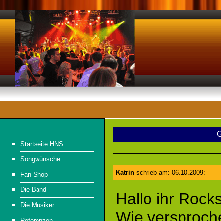
G
Startseite HNS
Songwünsche
Katrin
schrieb am: 06.10.2009:
Fan-Shop
Die Band
Hallo ihr Rocks
Die Musiker
Wie versproche
Referenzen