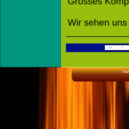
Grosses Kompl
Wir sehen uns 
<<
<
Star