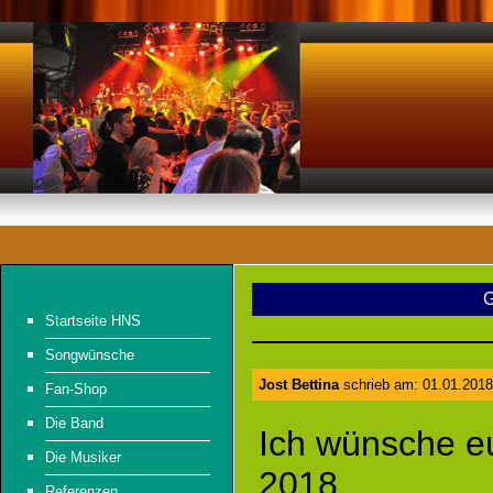
G
Startseite HNS
Songwünsche
Jost Bettina
schrieb am: 01.01.2018
Fan-Shop
Die Band
Ich wünsche e
Die Musiker
2018.
Referenzen