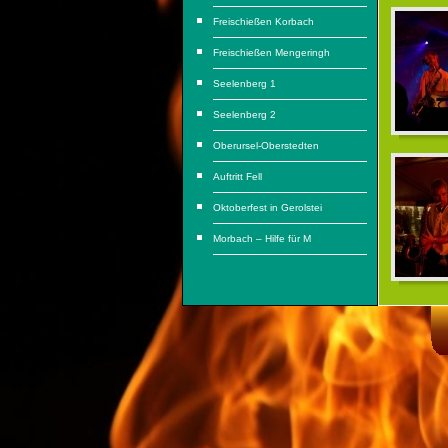
Freischießen Korbach
Freischießen Mengeringh
Seelenberg 1
Seelenberg 2
Oberursel-Oberstedten
Auftritt Fell
Oktoberfest in Gerolstei
Morbach – Hilfe für M