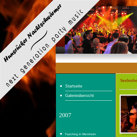
Seelenbe
Startseite
Galerieübersicht
2007
Fasching in Merxheim