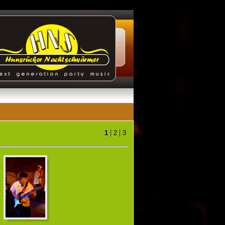
|
|
1
2
3