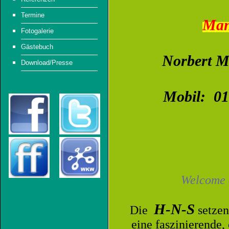
Termine
Man
Fotogalerie
Gästebuch
Norbert M
Download/Presse
Mobil: 01
Welcome
H-N-S
Die
setzen
eine faszinierende