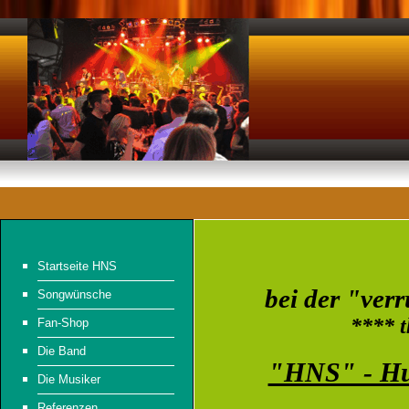
Startseite HNS
bei der "ver
Songwünsche
**** t
Fan-Shop
Die Band
"HNS" - Hu
Die Musiker
Referenzen